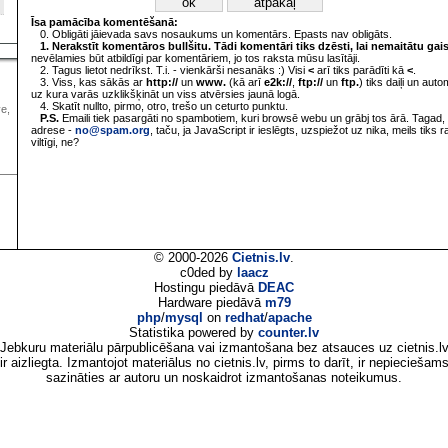
Īsa pamācība komentēšanā:
0. Obligāti jāievada savs nosaukums un komentārs. Epasts nav obligāts.
1. Nerakstīt komentāros bullšitu. Tādi komentāri tiks dzēsti, lai nemaitātu gai
nevēlamies būt atbildīgi par komentāriem, jo tos raksta mūsu lasītāji.
2. Tagus lietot nedrīkst. T.i. - vienkārši nesanāks :) Visi
<
arī tiks parādīti kā
<
.
3. Viss, kas sākās ar
http://
un
www.
(kā arī
e2k://
,
ftp://
un
ftp.
) tiks daiļi un aut
uz kura varās uzklikšķināt un viss atvērsies jaunā logā.
4. Skatīt nullto, pirmo, otro, trešo un ceturto punktu.
ve,
P.S.
Emaili tiek pasargāti no spambotiem, kuri browsē webu un grābj tos ārā. Tagad, 
adrese -
no@spam.org
, taču, ja JavaScript ir ieslēgts, uzspiežot uz nika, meils tiks 
viltīgi, ne?
© 2000-2026
Cietnis.lv
.
c0ded by
laacz
Hostingu piedāvā
DEAC
Hardware piedāvā
m79
php
/
mysql
on
redhat
/
apache
Statistika powered by
counter.lv
Jebkuru materiālu pārpublicēšana vai izmantošana bez atsauces uz cietnis.l
ir aizliegta. Izmantojot materiālus no cietnis.lv, pirms to darīt, ir nepieciešam
sazināties ar autoru un noskaidrot izmantošanas noteikumus.