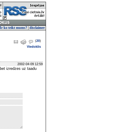
Ir ko teikt mums?
|
disclaimer
(
20
)
Viedoklis
2002-04-09 12:59
, bet izredzes uz taadu