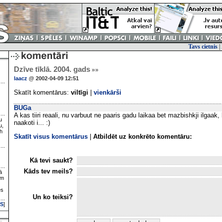
Tavs cietnis
|
Dzīve tīklā. 2004. gads
»»
laacz
@ 2002-04-09 12:51
Skatīt komentārus:
viltīgi
|
vienkārši
BUGa
A kas tiiri reaali, nu varbuut ne paaris gadu laikaa bet mazbishkji ilgaak
u
naakoti i... :)
u,
h
Skatīt visus komentārus
|
Atbildēt uz konkrēto komentāru:
Kā tevi saukt?
Kāds tev meils?
ā
ām
es
Un ko teiksi?
S
]