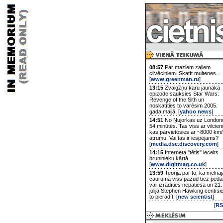
08:57
Par maziem zaļiem
cilvēciņiem. Skatīt multenes...
[
www.greenman.ru
]
13:15
Zvaigžņu karu jaunākā
epizode sauksies Star Wars:
Revenge of the Sith un
noskatīties to varēsim 2005.
gada maijā. [
yahoo news
]
14:51
No Ņujorkas uz London
54 minūtēs. Tas viss ar vilcien
kas pārvietosies ar ~8000 km/
ātrumu. Vai tas ir iespējams?
[
media.dsc.discovery.com
]
14:15
Interneta "tētis" iecelts
bruņinieku kārtā.
[
www.digitmag.co.uk
]
13:59
Teorija par to, ka melnaj
caurumā viss pazūd bez pēd
var izrādīties nepatiesa un 21.
jūlijā Stephen Hawking centīsi
to pierādīt. [
new scientist
]
[
RS