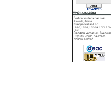
ADVANCED
Šodien vardadienas svin:
Askolds, Aisma
Nimepaevalised on:
Laine, Laina, Lainela, Laini, Lai
Laivi
Šiandien vardadieni švencia:
Drąsutis, Jogilė, Kajetonas,
Klaudija, Sikstas