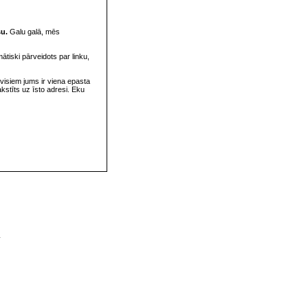
su.
Galu galā, mēs
omātiski pārveidots par linku,
visiem jums ir viena epasta
rakstīts uz īsto adresi. Eku
v
s