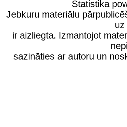
Statistika p
Jebkuru materiālu pārpublic
uz 
ir aizliegta. Izmantojot materi
nep
sazināties ar autoru un no