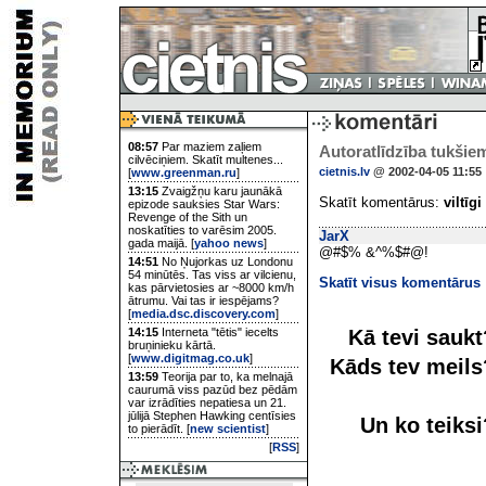
08:57
Par maziem zaļiem
Autoratlīdzība tukšie
cilvēciņiem. Skatīt multenes...
cietnis.lv
@ 2002-04-05 11:55
[
www.greenman.ru
]
13:15
Zvaigžņu karu jaunākā
Skatīt komentārus:
viltīgi
epizode sauksies Star Wars:
Revenge of the Sith un
noskatīties to varēsim 2005.
JarX
gada maijā. [
yahoo news
]
@#$% &^%$#@!
14:51
No Ņujorkas uz Londonu
54 minūtēs. Tas viss ar vilcienu,
Skatīt visus komentārus
kas pārvietosies ar ~8000 km/h
ātrumu. Vai tas ir iespējams?
[
media.dsc.discovery.com
]
Kā tevi sauk
14:15
Interneta "tētis" iecelts
bruņinieku kārtā.
[
www.digitmag.co.uk
]
Kāds tev meil
13:59
Teorija par to, ka melnajā
caurumā viss pazūd bez pēdām
var izrādīties nepatiesa un 21.
jūlijā Stephen Hawking centīsies
Un ko teiks
to pierādīt. [
new scientist
]
[
RSS
]