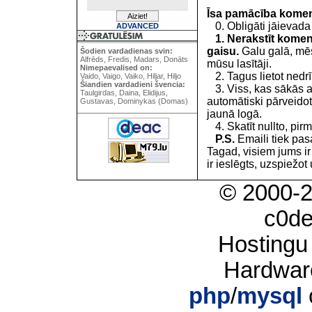
Īsa pamācība kome
0. Obligāti jāievada
ADVANCED
1. Nerakstīt koment
gaisu.
Galu galā, mēs
Šodien vardadienas svin:
Alfrēds, Fredis, Madars, Donāts
mūsu lasītāji.
Nimepaevalised on:
2. Tagus lietot nedrīk
Vaido, Vaigo, Vaiko, Hiljar, Hiljo
Šiandien vardadieni švencia:
3. Viss, kas sākās 
Taulgirdas, Daina, Elidijus,
automātiski pārveidot
Gustavas, Dominykas (Domas)
jaunā logā.
4. Skatīt nullto, pirm
P.S.
Emaili tiek pa
Tagad, visiem jums i
ir ieslēgts, uzspiežot 
© 2000-
c0d
Hostingu
Hardwar
php
/
mysql