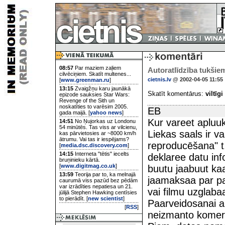
08:57
Par maziem zaļiem
Autoratlīdzība tukšie
cilvēciņiem. Skatīt multenes...
cietnis.lv
@ 2002-04-05 11:55
[
www.greenman.ru
]
13:15
Zvaigžņu karu jaunākā
Skatīt komentārus:
viltīgi
epizode sauksies Star Wars:
Revenge of the Sith un
noskatīties to varēsim 2005.
EB
gada maijā. [
yahoo news
]
Kur vareet apluuk
14:51
No Ņujorkas uz Londonu
54 minūtēs. Tas viss ar vilcienu,
Liekas saals ir v
kas pārvietosies ar ~8000 km/h
ātrumu. Vai tas ir iespējams?
reproducēšana" t.
[
media.dsc.discovery.com
]
14:15
Interneta "tētis" iecelts
deklaree datu in
bruņinieku kārtā.
[
www.digitmag.co.uk
]
buutu jaabuut kaa
13:59
Teorija par to, ka melnajā
jaamaksaa par p
caurumā viss pazūd bez pēdām
var izrādīties nepatiesa un 21.
vai filmu uzglaba
jūlijā Stephen Hawking centīsies
to pierādīt. [
new scientist
]
Paarveidosanai au
[
RSS
]
neizmanto komerc