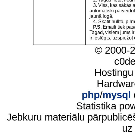
3. Viss, kas sākās 
automātiski pārveidot
jaunā logā.
4. Skatīt nullto, pirm
P.S.
Emaili tiek pa
Tagad, visiem jums i
ir ieslēgts, uzspiežot 
© 2000-
c0d
Hostingu
Hardwar
php
/
mysql
Statistika p
Jebkuru materiālu pārpublic
uz 