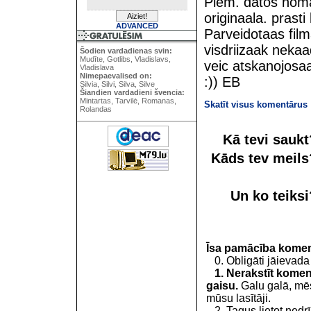
Piem. datos nomai
originaala. prasti
ADVANCED
Parveidotaas fi
visdriizaak neka
Šodien vardadienas svin:
Mudīte, Gotlibs, Vladislavs,
veic atskanojosaa 
Vladislava
Nimepaevalised on:
:)) EB
Silvia, Silvi, Silva, Silve
Šiandien vardadieni švencia:
Mintartas, Tarvilė, Romanas,
Skatīt visus komentārus
Rolandas
Kā tevi sauk
Kāds tev meil
Un ko teiks
Īsa pamācība kome
0. Obligāti jāievada
1. Nerakstīt koment
gaisu.
Galu galā, mēs
mūsu lasītāji.
2. Tagus lietot nedrīk