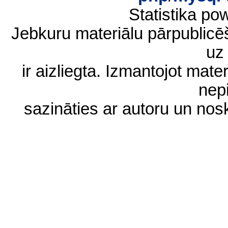
Statistika p
Jebkuru materiālu pārpublic
uz 
ir aizliegta. Izmantojot materi
nep
sazināties ar autoru un no