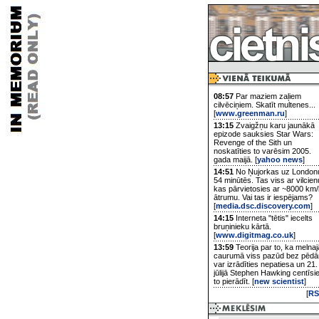
08:57
Par maziem zaļiem
cilvēciņiem. Skatīt multenes...
[
www.greenman.ru
]
13:15
Zvaigžņu karu jaunākā
epizode sauksies Star Wars:
Revenge of the Sith un
noskatīties to varēsim 2005.
gada maijā. [
yahoo news
]
14:51
No Ņujorkas uz London
54 minūtēs. Tas viss ar vilcien
kas pārvietosies ar ~8000 km/
ātrumu. Vai tas ir iespējams?
[
media.dsc.discovery.com
]
14:15
Interneta "tētis" iecelts
bruņinieku kārtā.
[
www.digitmag.co.uk
]
13:59
Teorija par to, ka melnaj
caurumā viss pazūd bez pēd
var izrādīties nepatiesa un 21.
jūlijā Stephen Hawking centīsi
to pierādīt. [
new scientist
]
[
RS