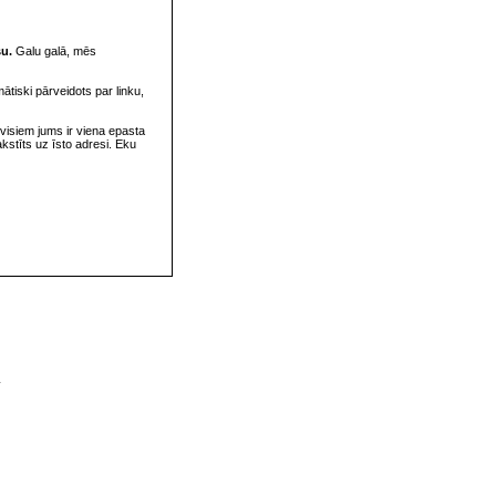
su.
Galu galā, mēs
omātiski pārveidots par linku,
visiem jums ir viena epasta
rakstīts uz īsto adresi. Eku
v
s