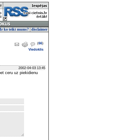
Ir ko teikt mums?
|
disclaimer
(
66
)
Viedoklis
2002-04-03 13:45
et ceru uz piekidienu