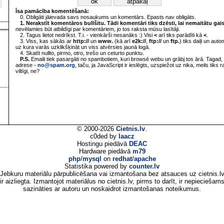
Īsa pamācība komentēšanā:
0. Obligāti jāievada savs nosaukums un komentārs. Epasts nav obligāts.
1. Nerakstīt komentāros bullšitu. Tādi komentāri tiks dzēsti, lai nemaitātu gai
nevēlamies būt atbildīgi par komentāriem, jo tos raksta mūsu lasītāji.
2. Tagus lietot nedrīkst. T.i. - vienkārši nesanāks :) Visi
<
arī tiks parādīti kā
<
.
3. Viss, kas sākās ar
http://
un
www.
(kā arī
e2k://
,
ftp://
un
ftp.
) tiks daiļi un aut
uz kura varās uzklikšķināt un viss atvērsies jaunā logā.
4. Skatīt nullto, pirmo, otro, trešo un ceturto punktu.
P.S.
Emaili tiek pasargāti no spambotiem, kuri browsē webu un grābj tos ārā. Tagad, 
adrese -
no@spam.org
, taču, ja JavaScript ir ieslēgts, uzspiežot uz nika, meils tiks 
viltīgi, ne?
© 2000-2026
Cietnis.lv
.
c0ded by
laacz
Hostingu piedāvā
DEAC
Hardware piedāvā
m79
php
/
mysql
on
redhat
/
apache
Statistika powered by
counter.lv
Jebkuru materiālu pārpublicēšana vai izmantošana bez atsauces uz cietnis.l
ir aizliegta. Izmantojot materiālus no cietnis.lv, pirms to darīt, ir nepieciešam
sazināties ar autoru un noskaidrot izmantošanas noteikumus.