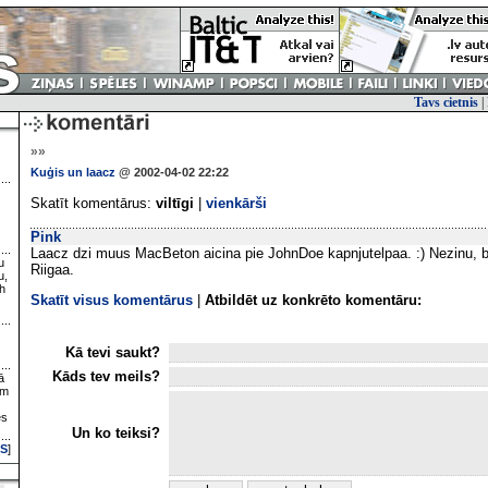
Tavs cietnis
|
»»
Kuģis un laacz
@ 2002-04-02 22:22
Skatīt komentārus:
viltīgi
|
vienkārši
Pink
Laacz dzi muus MacBeton aicina pie JohnDoe kapnjutelpaa. :) Nezinu, b
u
Riigaa.
u,
h
Skatīt visus komentārus
|
Atbildēt uz konkrēto komentāru:
Kā tevi saukt?
Kāds tev meils?
ā
ām
es
Un ko teiksi?
S
]