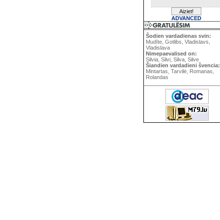
ADVANCED
Šodien vardadienas svin:
Mudīte, Gotlibs, Vladislavs,
Vladislava
Nimepaevalised on:
Silvia, Silvi, Silva, Silve
Šiandien vardadieni švencia:
Mintartas, Tarvilė, Romanas,
Rolandas