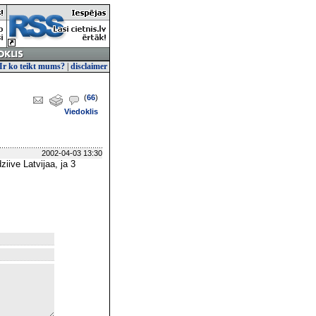
Ir ko teikt mums?
|
disclaimer
(
66
)
Viedoklis
2002-04-03 13:30
ziive Latvijaa, ja 3