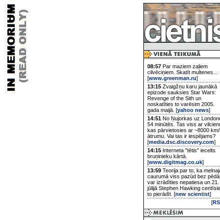
08:57
Par maziem zaļiem
cilvēciņiem. Skatīt multenes...
[
www.greenman.ru
]
13:15
Zvaigžņu karu jaunākā
epizode sauksies Star Wars:
Revenge of the Sith un
noskatīties to varēsim 2005.
gada maijā. [
yahoo news
]
14:51
No Ņujorkas uz London
54 minūtēs. Tas viss ar vilcien
kas pārvietosies ar ~8000 km/
ātrumu. Vai tas ir iespējams?
[
media.dsc.discovery.com
]
14:15
Interneta "tētis" iecelts
bruņinieku kārtā.
[
www.digitmag.co.uk
]
13:59
Teorija par to, ka melnaj
caurumā viss pazūd bez pēd
var izrādīties nepatiesa un 21.
jūlijā Stephen Hawking centīsi
to pierādīt. [
new scientist
]
[
RS