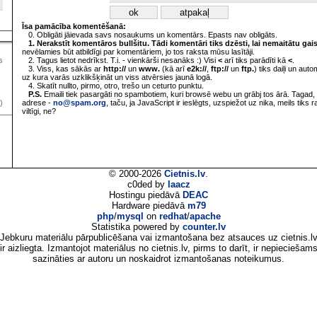
Īsa pamācība komentēšanā:
0. Obligāti jāievada savs nosaukums un komentārs. Epasts nav obligāts.
1. Nerakstīt komentāros bullšitu. Tādi komentāri tiks dzēsti, lai nemaitātu gai
nevēlamies būt atbildīgi par komentāriem, jo tos raksta mūsu lasītāji.
2. Tagus lietot nedrīkst. T.i. - vienkārši nesanāks :) Visi
<
arī tiks parādīti kā
<
.
s
3. Viss, kas sākās ar
http://
un
www.
(kā arī
e2k://
,
ftp://
un
ftp.
) tiks daiļi un aut
uz kura varās uzklikšķināt un viss atvērsies jaunā logā.
4. Skatīt nullto, pirmo, otro, trešo un ceturto punktu.
P.S.
Emaili tiek pasargāti no spambotiem, kuri browsē webu un grābj tos ārā. Tagad, 
adrese -
no@spam.org
, taču, ja JavaScript ir ieslēgts, uzspiežot uz nika, meils tiks 
)
viltīgi, ne?
© 2000-2026
Cietnis.lv
.
c0ded by
laacz
Hostingu piedāvā
DEAC
Hardware piedāvā
m79
php
/
mysql
on
redhat
/
apache
Statistika powered by
counter.lv
Jebkuru materiālu pārpublicēšana vai izmantošana bez atsauces uz cietnis.l
ir aizliegta. Izmantojot materiālus no cietnis.lv, pirms to darīt, ir nepieciešam
sazināties ar autoru un noskaidrot izmantošanas noteikumus.