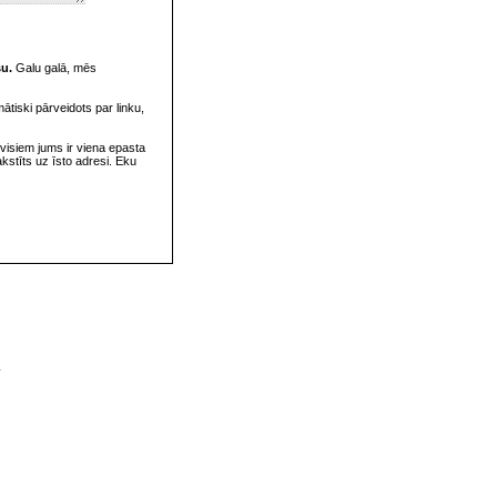
su.
Galu galā, mēs
omātiski pārveidots par linku,
visiem jums ir viena epasta
rakstīts uz īsto adresi. Eku
v
s