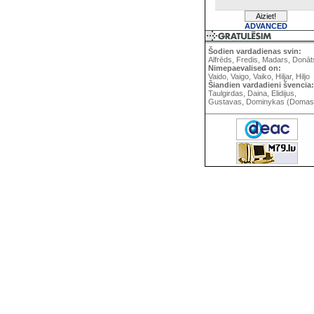
ADVANCED
Šodien vardadienas svin:
Alfrēds, Fredis, Madars, Donāt
Nimepaevalised on:
Vaido, Vaigo, Vaiko, Hiljar, Hiljo
Šiandien vardadieni švencia:
Taulgirdas, Daina, Elidijus,
Gustavas, Dominykas (Domas