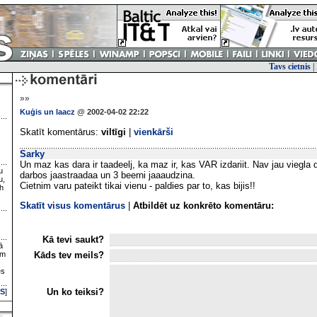
Tavs cietnis
|
»»
Kuģis un laacz
@ 2002-04-02 22:22
Skatīt komentārus:
viltīgi
|
vienkārši
Sarky
Un maz kas dara ir taadeelj, ka maz ir, kas VAR izdariit. Nav jau viegla d
u
darbos jaastraadaa un 3 beerni jaaaudzina.
u,
Cietnim varu pateikt tikai vienu - paldies par to, kas bijis!!
h
Skatīt visus komentārus
|
Atbildēt uz konkrēto komentāru:
Kā tevi saukt?
ā
Kāds tev meils?
ām
es
Un ko teiksi?
S
]