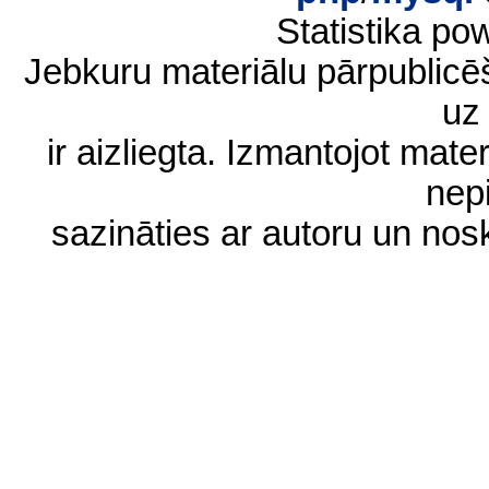
Statistika p
Jebkuru materiālu pārpublic
uz 
ir aizliegta. Izmantojot materi
nep
sazināties ar autoru un no