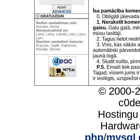
Īsa pamācība kome
ADVANCED
0. Obligāti jāievada
1. Nerakstīt koment
Šodien vardadienas svin:
Askolds, Aisma
gaisu.
Galu galā, mēs
Nimepaevalised on:
mūsu lasītāji.
Laine, Laina, Lainela, Laini, Laive,
Laivi
2. Tagus lietot nedrīk
Šiandien vardadieni švencia:
3. Viss, kas sākās 
Drąsutis, Jogilė, Kajetonas,
Klaudija, Sikstas
automātiski pārveidot
jaunā logā.
4. Skatīt nullto, pirm
P.S.
Emaili tiek pa
Tagad, visiem jums i
ir ieslēgts, uzspiežot 
© 2000-
c0d
Hostingu
Hardwar
php
/
mysql