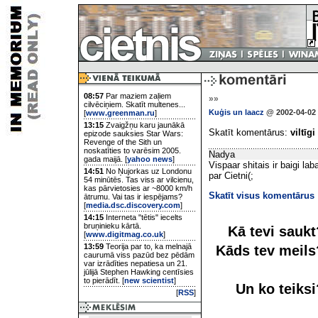
08:57
Par maziem zaļiem
»»
cilvēciņiem. Skatīt multenes...
Kuģis un laacz
@ 2002-04-02 
[
www.greenman.ru
]
13:15
Zvaigžņu karu jaunākā
Skatīt komentārus:
viltīgi
epizode sauksies Star Wars:
Revenge of the Sith un
noskatīties to varēsim 2005.
Nadya
gada maijā. [
yahoo news
]
Vispaar shitais ir baigi la
14:51
No Ņujorkas uz Londonu
par Cietni(;
54 minūtēs. Tas viss ar vilcienu,
kas pārvietosies ar ~8000 km/h
Skatīt visus komentārus
ātrumu. Vai tas ir iespējams?
[
media.dsc.discovery.com
]
14:15
Interneta "tētis" iecelts
bruņinieku kārtā.
Kā tevi sauk
[
www.digitmag.co.uk
]
13:59
Teorija par to, ka melnajā
Kāds tev meil
caurumā viss pazūd bez pēdām
var izrādīties nepatiesa un 21.
jūlijā Stephen Hawking centīsies
to pierādīt. [
new scientist
]
Un ko teiks
[
RSS
]