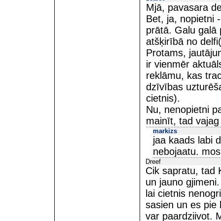
Mjā, pavasara dep
Bet, ja, nopietni
prātā. Galu galā 
atšķirībā no delfi
Protams, jautājum
ir vienmēr aktuāls
reklāmu, kas trac
dzīvības uzturēšan
cietnis).
Nu, nenopietni pa
mainīt, tad vajag 
markizs
jaa kaads labi 
nebojaatu. mos
Dreef
Cik sapratu, tad 
un jauno gjimeni.
lai cietnis nenogr
sasien un es pie 
var paardziivot. 