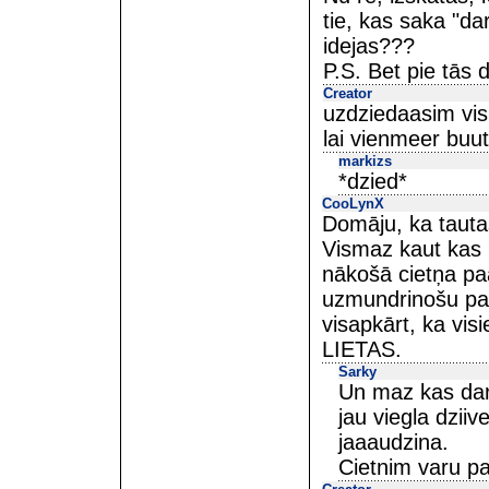
tie, kas saka "da
idejas???
P.S. Bet pie tās 
Creator
uzdziedaasim vis
lai vienmeer buut
markizs
*dzied*
CooLynX
Domāju, ka tauta
Vismaz kaut kas n
nākošā cietņa pa
uzmundrinošu pate
visapkārt, ka vis
LIETAS.
Sarky
Un maz kas dara
jau viegla dziiv
jaaaudzina.
Cietnim varu pat