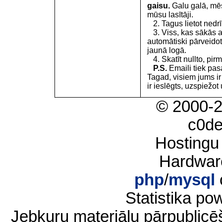
gaisu.
Galu galā, mēs
mūsu lasītāji.
2. Tagus lietot nedrīk
3. Viss, kas sākās 
automātiski pārveidot
jaunā logā.
4. Skatīt nullto, pirm
P.S.
Emaili tiek pa
Tagad, visiem jums i
ir ieslēgts, uzspiežot 
© 2000-
c0d
Hostingu
Hardwar
php
/
mysql
Statistika p
Jebkuru materiālu pārpublic