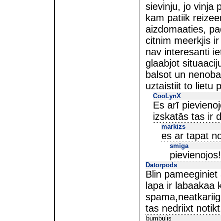
sievinju, jo vinja 
kam patiik reize
aizdomaaties, pad
citnim meerkjis ir
nav interesanti ie
glaabjot situaaci
balsot un nenobal
uztaistiit to liet
CooLynX
Es arī pievieno
izskatās tas ir 
markizs
es ar tapat 
smiga
pievienojos!
Datorpods
Blin pameeginiet 
lapa ir labaakaa
spama,neatkariigi
tas nedriixt notik
bumbulis