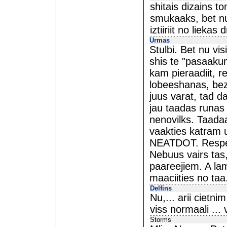
shitais dizains t
smukaaks, bet nu
iztiiriit no lieka
Urmas
Stulbi. Bet nu vi
shis te "pasaakum
kam pieraadiit, r
lobeeshanas, bez
juus varat, tad d
jau taadas runas 
nenovilks. Taadaa
vaakties katram u
NEATDOT. Respekt
Nebuus vairs tas
paareejiem. A lam
maaciities no taa
Delfins
Nu,... arii cietn
viss normaali ... 
Storms