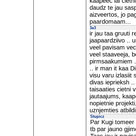
kaapeec lai cietni
daudz te jau sasp
aizveertos, jo pa
paardomaam...
3a3
ir jau taa gruuti
jaapaardziivo .. 
veel pavisam veco
veel staaveeja, b
pirmsaakumiem .. u
.. ir man it kaa D
visu varu izlasiit
divas ieprieksh .
taisaaties cietni 
jautaajums, kaape
nopietnie projekti
uznjemties atbild
Stupicz
Par Kugi tomeer 
tb par jauno gjime