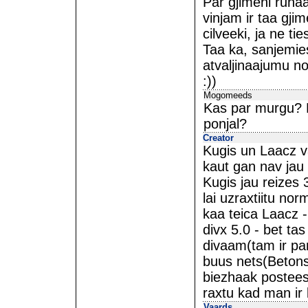
Par gjimeni runaa
vinjam ir taa gjim
cilveeki, ja ne tie
Taa ka, sanjemies
atvaljinaajumu n
:))
Mogomeeds
Kas par murgu? K
ponjal?
Creator
Kugis un Laacz v
kaut gan nav jau p
Kugis jau reizes 
lai uzraxtiitu no
kaa teica Laacz -
divx 5.0 - bet ta
divaam(tam ir pam
buus nets(Betons 
biezhaak posteeshu
raxtu kad man ir 
Vaards