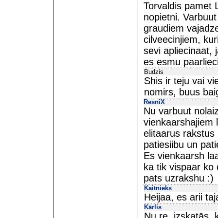
Torvaldis pamet Lin
nopietni. Varbuut
graudiem vajadzee
cilveecinjiem, kur
sevi apliecinaat,
es esmu paarlieci
Budzis
Shis ir teju vai v
nomirs, buus baig
ResniX
Nu varbuut nolaiz
vienkaarshajiem l
elitaarus rakstus 
patiesiibu un pat
Es vienkaarsh laa
ka tik vispaar ko
pats uzrakshu :)
Kaitnieks
Heijaa, es arii ta
Kārlis
Nu re, izskatās, k