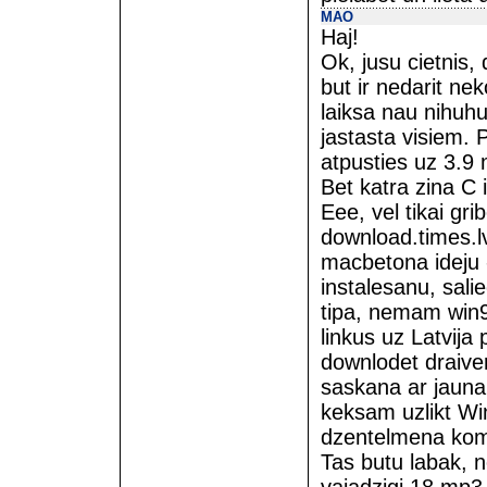
MAO
Haj!
Ok, jusu cietnis, 
but ir nedarit ne
laiksa nau nihuhu
jastasta visiem. 
atpusties uz 3.9
Bet katra zina C 
Eee, vel tikai gri
download.times.lv
macbetona ideju -
instalesanu, sali
tipa, nemam win95
linkus uz Latvija
downlodet draiver
saskana ar jaun
keksam uzlikt Win
dzentelmena kompl
Tas butu labak, 