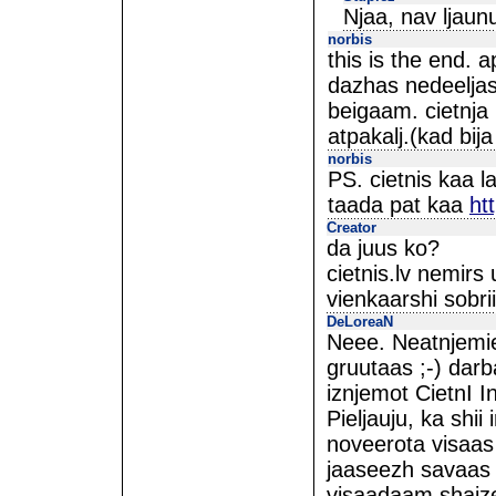
Njaa, nav ljau
norbis
this is the end. 
dazhas nedeeljas
beigaam. cietnja
atpakalj.(kad bij
norbis
PS. cietnis kaa l
taada pat kaa
ht
Creator
da juus ko?
cietnis.lv nemirs
vienkaarshi sobri
DeLoreaN
Neee. Neatnjemie
gruutaas ;-) darb
iznjemot CietnI In
Pieljauju, ka shii
noveerota visaas
jaaseezh savaas 
visaadaam shaiz