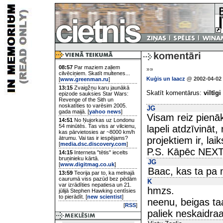
08:57
Par maziem zaļiem
»»
cilvēciņiem. Skatīt multenes...
Kuģis un laacz
@ 2002-04-02 
[
www.greenman.ru
]
13:15
Zvaigžņu karu jaunākā
Skatīt komentārus:
viltīgi
epizode sauksies Star Wars:
Revenge of the Sith un
noskatīties to varēsim 2005.
JG
gada maijā. [
yahoo news
]
Visam reiz pienāk
14:51
No Ņujorkas uz Londonu
54 minūtēs. Tas viss ar vilcienu,
lapeli atdzīvināt,
kas pārvietosies ar ~8000 km/h
ātrumu. Vai tas ir iespējams?
projektiem ir, lai
[
media.dsc.discovery.com
]
P.S. Kāpēc NEXT 
14:15
Interneta "tētis" iecelts
bruņinieku kārtā.
JG
[
www.digitmag.co.uk
]
Baac, kas ta pa
13:59
Teorija par to, ka melnajā
caurumā viss pazūd bez pēdām
K
var izrādīties nepatiesa un 21.
hmzs.
jūlijā Stephen Hawking centīsies
to pierādīt. [
new scientist
]
neenu, beigas ta
[
RSS
]
paliek neskaidraa