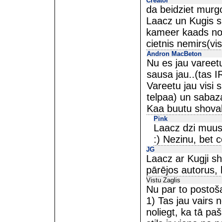
Creator
da beidziet murgo
Laacz un Kugis si
kameer kaads no 
cietnis nemirs(vi
Andron MacBeton
Nu es jau vareetu
sausa jau..(tas I
Vareetu jau visi 
telpaa) un sabaza
Kaa buutu shova
Pink
Laacz dzi muus
:) Nezinu, bet c
JG
Laacz ar Kugji shi
pārējos autorus, k
Vistu Zaglis
Nu par to postoša
1) Tas jau vairs n
noliegt, ka tā pa