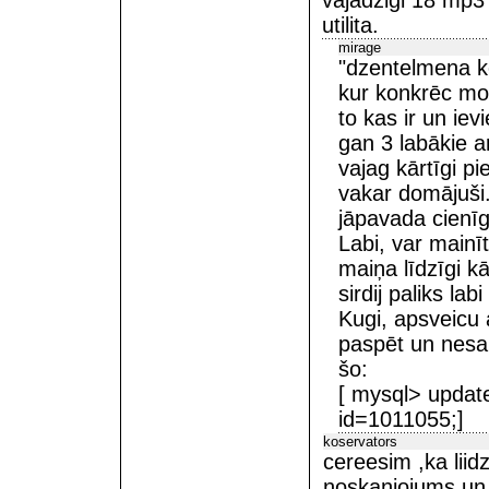
vajadzigi 18 mp3 
utilita.
mirage
"dzentelmena ko
kur konkrēc mot
to kas ir un iev
gan 3 labākie a
vajag kārtīgi pi
vakar domājuši.
jāpavada cienīg
Labi, var mainī
maiņa līdzīgi kā
sirdij paliks lab
Kugi, apsveicu 
paspēt un nesak
šo:
[ mysql> update
id=1011055;]
koservators
cereesim ,ka liid
noskanjojums un n