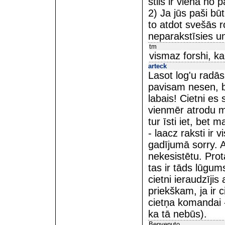
stils ir viena no
2) Ja jūs paši būt
to atdot svešās 
neparakstīsies un
tm
vismaz forshi, ka 
arteck
Lasot log'u radās
pavisam nesen, be
labais! Cietni es
vienmēr atrodu m
tur īsti iet, bet 
- laacz raksti ir 
gadījumā sorry. A
nekesistētu. Pro
tas ir tāds lūgu
cietni ieraudzījis
priekškam, ja ir 
cietņa komandai - 
ka tā nebūs).
Benvenuto