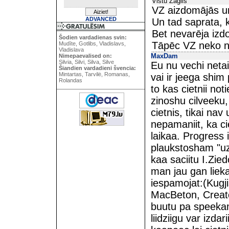
Vistu Zaglis
VZ aizdomājās un
ADVANCED
Un tad saprata, 
Bet nevarēja izd
Šodien vardadienas svin:
Tāpēc VZ neko n
Mudīte, Gotlibs, Vladislavs,
Vladislava
MaxDam
Nimepaevalised on:
Silvia, Silvi, Silva, Silve
Eu nu vechi netai
Šiandien vardadieni švencia:
Mintartas, Tarvilė, Romanas,
vai ir jeega shi
Rolandas
to kas cietnii no
zinoshu cilveeku,
cietnis, tikai na
nepamaniit, ka cie
laikaa. Progress
plaukstosham "u
kaa saciitu I.Zied
man jau gan lieka
iespamojat:(Kugj
MacBeton, Creator
buutu pa speekam 
liidziigu var izda