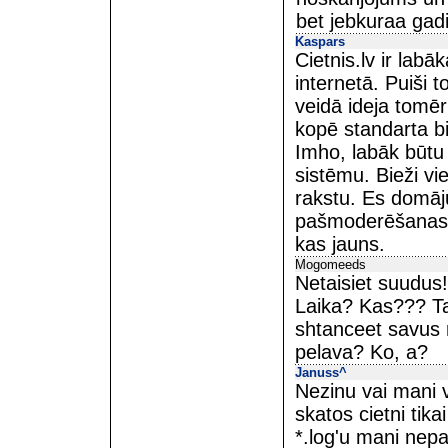
bet jebkuraa gad
Kaspars
Cietnis.lv ir labā
internetā. Puiši t
veidā ideja tomēr
kopē standarta bi
Imho, labāk būtu 
sistēmu. Bieži vi
rakstu. Es domāju
pašmoderēšanas va
kas jauns.
Mogomeeds
Netaisiet suudus
Laika? Kas??? Ta
shtanceet savus r
pelava? Ko, a?
Januss^
Nezinu vai mani va
skatos cietni tik
*.log'u mani nepa