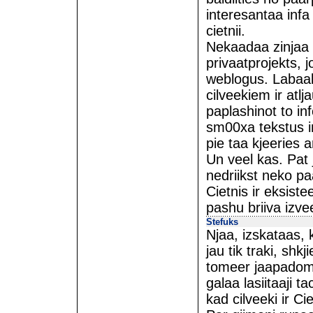
interesantaa inf
cietnii.
Nekaadaa zinjaa 
privaatprojekts, 
weblogus. Labaa
cilveekiem ir atlj
paplashinot to in
sm00xa tekstus in
pie taa kjeeries
Un veel kas. Pat
nedriikst neko pa
Cietnis ir eksiste
pashu briiva izve
Stefuks
Njaa, izskataas, 
jau tik traki, shkj
tomeer jaapadoma
galaa lasiitaaji t
kad cilveeki ir C