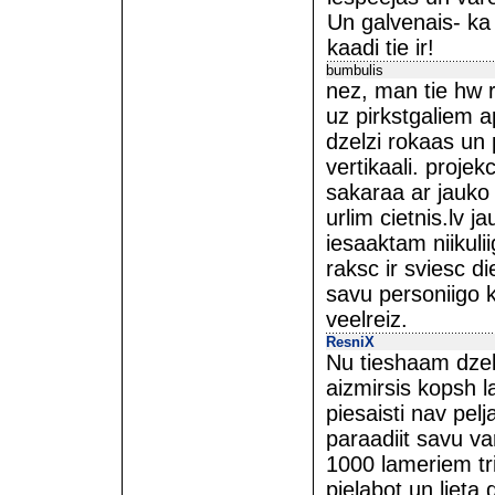
Un galvenais- ka c
kaadi tie ir!
bumbulis
nez, man tie hw r
uz pirkstgaliem a
dzelzi rokaas un p
vertikaali. proje
sakaraa ar jauko 
urlim cietnis.lv 
iesaaktam niikuli
raksc ir sviesc d
savu personiigo 
veelreiz.
ResniX
Nu tieshaam dzeki
aizmirsis kopsh 
piesaisti nav pe
paraadiit savu va
1000 lameriem tri
pielabot un lieta d