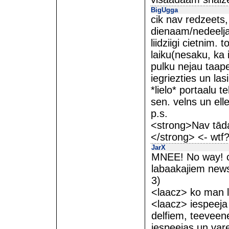
BigUgga
cik nav redzeets,
dienaam/nedeeljaa
liidziigi cietnim.
laiku(nesaku, ka 
pulku nejau taape
iegriezties un las
*lielo* portaalu te
sen. velns un ell
p.s.
<strong>Nav tāda
</strong> <- wtf
JarX
MNEE! No way! ci
labaakajiem news 
3)
<laacz> ko man la
<laacz> iespeeja 
delfiem, teeveene
iespeejas un va