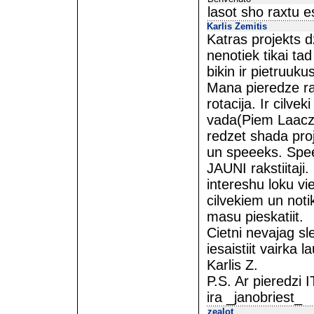
lasot sho raxtu 
Karlis Zemitis
Katras projekts d
nenotiek tikai tad
bikin ir pietruuku
Mana pieredze ra
rotacija. Ir cilve
vada(Piem Laacz v
redzet shada proj
un speeeks. Speek
JAUNI rakstiitaji.
intereshu loku vie
cilvekiem un notik
masu pieskatiit.
Cietni nevajag s
iesaistiit vairka l
Karlis Z.
P.S. Ar pieredzi 
ira _janobriest_
zealot