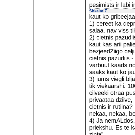
pesimists ir labi 
ShkelmiZ
kaut ko gribeejaa
1) cereet ka depre
salaa. nav viss ti
2) cietnis pazudi
kaut kas arii pali
bezjeedZiigo celju
cietnis pazudiis -
varbuut kaads no
saaks kaut ko jau
3) jums viegli blj
tik viekaarshi. 100
cilveeki otraa pus
privaataa dziive,
cietnis ir rutiina
nekaa, nekaa, be
4) Ja nemALdos, a
priekshu. Es te k
zinja".