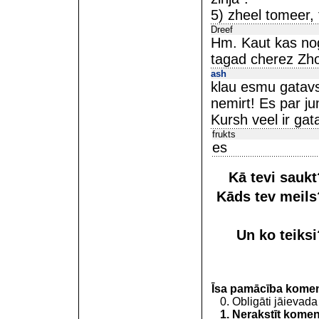
5) zheel tomeer, 
Dreef
Hm. Kaut kas nog
tagad cherez Zho#%
ash
klau esmu gatavs
nemirt! Es par ju
Kursh veel ir ga
frukts
es
Kā tevi sauk
Kāds tev meil
Un ko teiks
Īsa pamācība kome
0. Obligāti jāievada
1. Nerakstīt koment