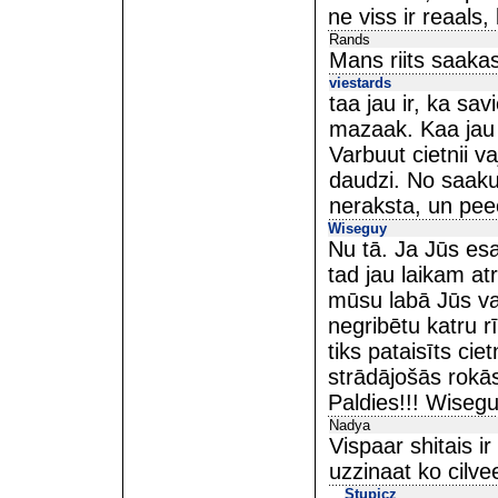
ne viss ir reaals, 
Rands
Mans riits saakas
viestards
taa jau ir, ka sav
mazaak. Kaa jau ci
Varbuut cietnii va
daudzi. No saaku
neraksta, un peec
Wiseguy
Nu tā. Ja Jūs esat
tad jau laikam at
mūsu labā Jūs var
negribētu katru r
tiks pataisīts cie
strādājošās rokā
Paldies!!! Wisegu
Nadya
Vispaar shitais ir
uzzinaat ko cilve
Stupicz