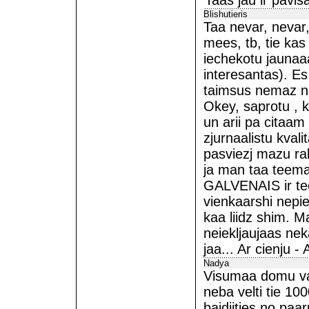
Taas jau ir pavis
Blishutieris
Taa nevar, nevar
mees, tb, tie kas
iechekotu jaunaaa
interesantas). E
taimsus nemaz ne
Okey, saprotu ,
un arii pa citaam
zjurnaalistu kval
pasviezj mazu ra
ja man taa teema
GALVENAIS ir tee
vienkaarshi nepiev
kaa liidz shim. Ma
neiekljaujaas nek
jaa... Ar cienju - 
Nadya
Visumaa domu va
neba velti tie 10
baidiities no paa