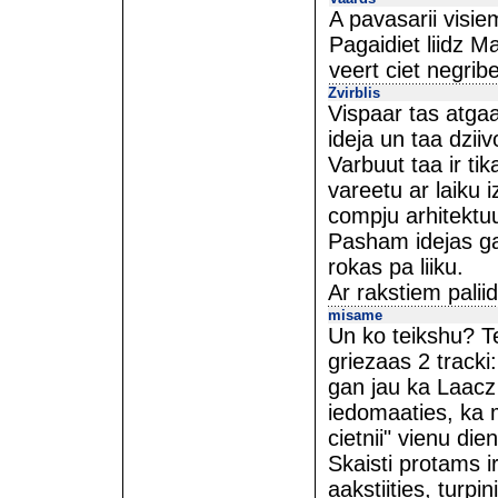
A pavasarii visie
Pagaidiet liidz M
veert ciet negribe
Zvirblis
Vispaar tas atga
ideja un taa dziivoj
Varbuut taa ir ti
vareetu ar laiku i
compju arhitektu
Pasham idejas gan
rokas pa liiku.
Ar rakstiem paliid
misame
Un ko teikshu? Tei
griezaas 2 tracki
gan jau ka Laacz 
iedomaaties, ka 
cietnii" vienu dien
Skaisti protams ir
aakstiities, turpi