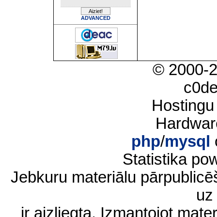
ADVANCED
© 2000-
c0d
Hostingu
Hardwar
php
/
mysql
Statistika p
Jebkuru materiālu pārpublic
uz 
ir aizliegta. Izmantojot materi