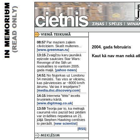
08:57
Par maziem zaļiem
cilvēciņiem. Skatīt multenes...
2004. gada februāris
[
www.greenman.ru
]
13:15
Zvaigžņu karu jaunākā
Kaut kā nav man nekā atb
epizode sauksies Star Wars:
Revenge of the Sith un
noskatīties to varēsim 2005.
gada maijā. [
yahoo news
]
14:51
No Ņujorkas uz Londonu
54 minūtēs. Tas viss ar vilcienu,
kas pārvietosies ar ~8000 km/h
ātrumu. Vai tas ir iespējams?
[
media.dsc.discovery.com
]
14:15
Interneta "tētis" iecelts
bruņinieku kārtā.
[
www.digitmag.co.uk
]
13:59
Teorija par to, ka melnajā
caurumā viss pazūd bez pēdām
var izrādīties nepatiesa un 21.
jūlijā Stephen Hawking centīsies
to pierādīt. [
new scientist
]
[
RSS
]