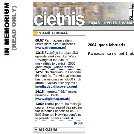
08:57
Par maziem zaļiem
cilvēciņiem. Skatīt multenes...
2004. gada februāris
[
www.greenman.ru
]
13:15
Zvaigžņu karu jaunākā
Kā nācās, kā ne, bet 1 raks
epizode sauksies Star Wars:
Revenge of the Sith un
noskatīties to varēsim 2005.
gada maijā. [
yahoo news
]
14:51
No Ņujorkas uz Londonu
54 minūtēs. Tas viss ar vilcienu,
kas pārvietosies ar ~8000 km/h
ātrumu. Vai tas ir iespējams?
[
media.dsc.discovery.com
]
14:15
Interneta "tētis" iecelts
bruņinieku kārtā.
[
www.digitmag.co.uk
]
13:59
Teorija par to, ka melnajā
caurumā viss pazūd bez pēdām
var izrādīties nepatiesa un 21.
jūlijā Stephen Hawking centīsies
to pierādīt. [
new scientist
]
[
RSS
]